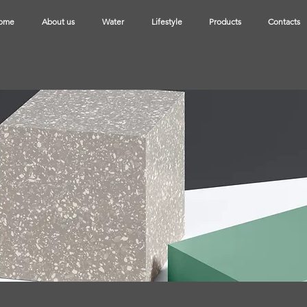
ome
About us
Water
Lifestyle
Products
Contacts