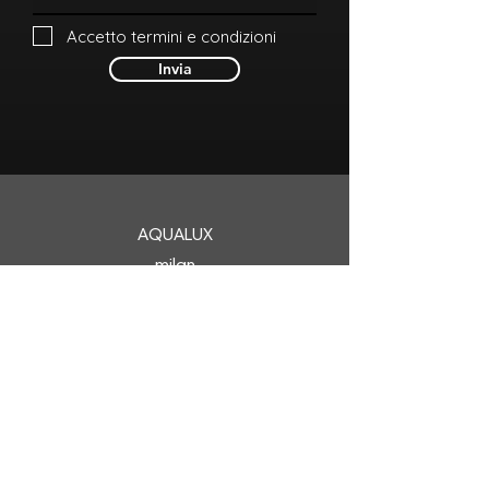
Accetto termini e condizioni
Invia
AQUALUX
milan
Home
Notre histoire
A propos de
Nos valeurs
nous
Production
AcquaL'ea
Systèmes de filtration