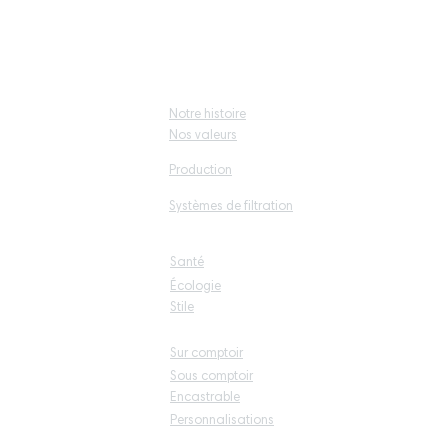
milan
Home
Notre histoire
A propos de
Nos valeurs
nous
Production
AcquaL'ea
Systèmes de filtration
u
Santé
Lifestyle
Écologie
Stile
Sur comptoir
Sous comptoir
Collections
Encastrable
Personnalisations