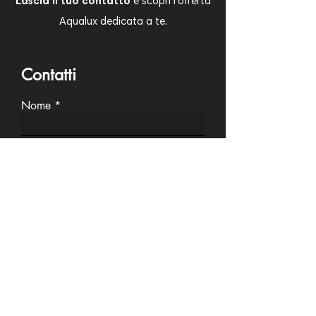
Lascia il tuo contatto
e scopri l'offerta
Aqualux dedicata a te.
Contatti
Nome
Cognome
Email
Telefono
Azienda
Scrivi un messaggio