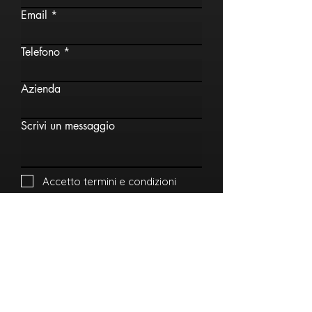
Email
Telefono
Azienda
Scrivi un messaggio
Accetto termini e condizioni
Invia
AQUALUX